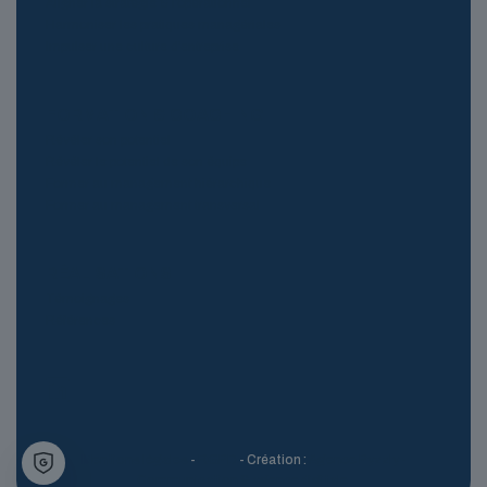
Aligner la stratégie & l’opérationnel
Harmoniser les pratiques managériales
Impulser une culture d’entreprise
FORMATION & COACHING
Révéler son potentiel
Révéler le potentiel de son équipe
Former au management hiérarchique
Former au management transversal
RÉALISATIONS
Témoignages
Références
Mentions légales
-
RGPD
- Création :
Agence Pyzzly -
Communication & agence digitale