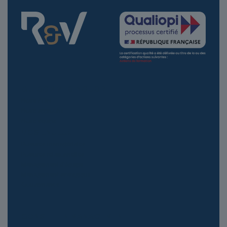
QUI SOMMES-NOUS ?
Notre ADN
Notre approche
Notre équipe
VOS ENJEUX
Postures managériales
Postures relationnelles
Management d’équipe
Management stratégique
Gouvernance
CONSEIL EN MANAGEMENT