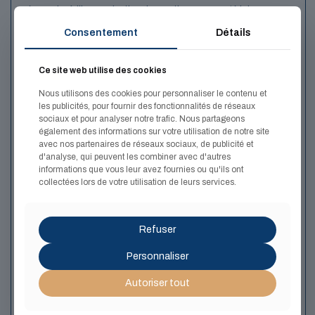
nécessaire à l’harmonisation des pratiques managériales.
Consentement
Détails
Ces obstacles se renforcent mutuellement, et c'est précisément
pourquoi l'harmonisation ne se décrète pas : elle se construit,
avec méthode et dans la durée.
Ce site web utilise des cookies
Nous utilisons des cookies pour personnaliser le contenu et
les publicités, pour fournir des fonctionnalités de réseaux
sociaux et pour analyser notre trafic. Nous partageons
également des informations sur votre utilisation de notre site
avec nos partenaires de réseaux sociaux, de publicité et
d'analyse, qui peuvent les combiner avec d'autres
informations que vous leur avez fournies ou qu'ils ont
collectées lors de votre utilisation de leurs services.
Comment mettre en oeuvre
Refuser
cette dynamique
Personnaliser
d'harmonisation ?
Autoriser tout