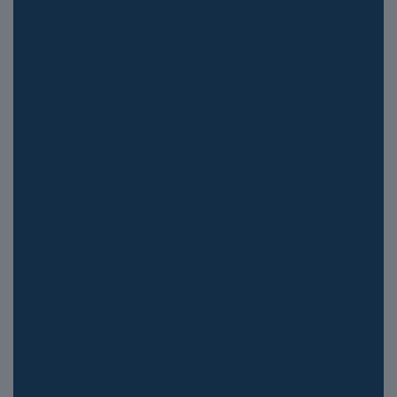
VOS ENJEUX
Postures managériales
Postures relationnelles
Management d’équipe
Management stratégique
Gouvernance
CONSEIL EN MANAGEMENT
Aligner la stratégie & l’opérationnel
Harmoniser les pratiques managériales
Impulser une culture d’entreprise
FORMATION & COACHING
Révéler son potentiel
Révéler le potentiel de son équipe
Former au management hiérarchique
Former au management transversal
RÉALISATIONS