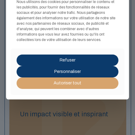
Nous utilisons des cookies pour personnaliser le contenu et
Vos ambitions, votre histoire, vos défis sont uniques. Nous
les publicités, pour fournir des fonctionnalités de réseaux
concevons avec vous un accompagnement
sur-mesure
, où
sociaux et pour analyser notre trafic. Nous partageons
chaque étape est pensée pour :
également des informations sur votre utilisation de notre site
avec nos partenaires de réseaux sociaux, de publicité et
Renforcer la confiance en soi
et la capacité à décider,
d'analyse, qui peuvent les combiner avec d'autres
informations que vous leur avez fournies ou qu'ils ont
Développer une posture de leader
, authentique et
collectées lors de votre utilisation de leurs services.
inspirante,
Créer un impact durable
, pour soi et pour son
environnement professionnel.
Refuser
Personnaliser
Autoriser tout
Un impact visible et inspirant